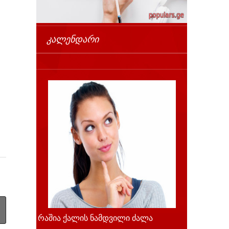
ᲙᲐᲚᲔᲜᲓᲐᲠᲘ
რაშია ქალის ნამდვილი ძალა