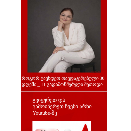
როგორ გავხდეთ თავდაჯერებული 30
დღეში _ 11 გადამოწმებული მეთოდი
გვიყურეთ და
გამოიწერეთ ჩვენი არხი
Youtube-ზე