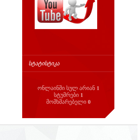
ᲡᲢᲐᲢᲘᲡᲢᲘᲙᲐ
ონლაინში სულ არიან
1
სტუმრები
1
მომხმარებელი
0