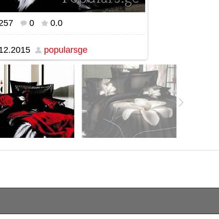
257
0
0.0
real size
599x591
/ 296.7Kb
12.2015
popularsge