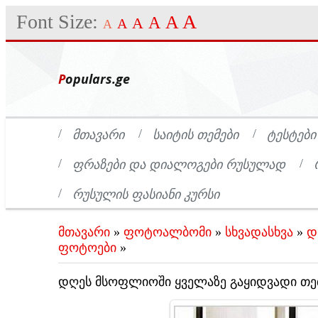
Font Size:
A
A
A
A
A
A
Populars.ge
ᲛᲗᲐᲕᲐᲠᲘ
ᲡᲐᲘᲢᲘᲡ ᲗᲔᲛᲔᲑᲘ
ᲢᲔᲡᲢᲔᲑᲘ
ᲤᲠᲐᲖᲔᲑᲘ ᲓᲐ ᲓᲘᲐᲚᲝᲒᲔᲑᲘ ᲠᲣᲡᲣᲚᲐᲓ
ᲠᲣᲡᲣᲚᲘᲡ ᲤᲐᲡᲘᲐᲜᲘ ᲙᲣᲠᲡᲘ
მთავარი
»
ფოტოალბომი
»
სხვადასხვა
»
დ
ფოტოები
»
დღეს მსოფლიოში ყველაზე გაყიდვადი თ