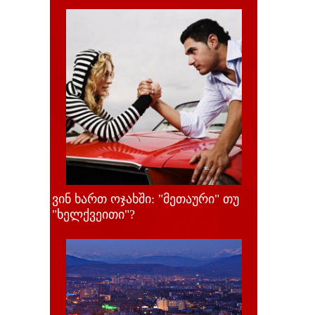
ვინ ხართ ოჯახში: "მეთაური" თუ
"ხელქვეითი"?