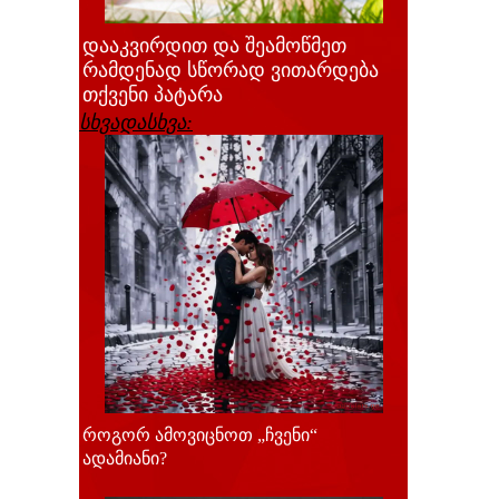
დააკვირდით და შეამოწმეთ
რამდენად სწორად ვითარდება
თქვენი პატარა
სხვადასხვა:
როგორ ამოვიცნოთ „ჩვენი“
ადამიანი?