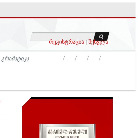
რეგისტრაცია
|
შესვლა
 ᲒᲠᲐᲛᲐᲢᲘᲙᲐ
ს