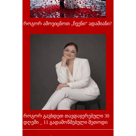
როგორ ამოვიცნოთ „ჩვენი“ ადამიანი?
როგორ გავხდეთ თავდაჯერებული 30
დღეში _ 11 გადამოწმებული მეთოდი