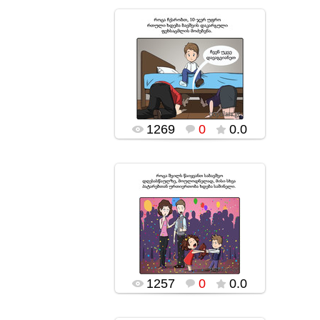
18.11.2016
popularsge
1269
0
0.0
18.11.2016
popularsge
1257
0
0.0