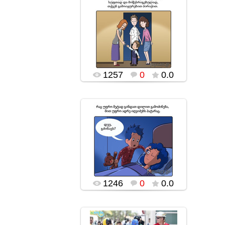
18.11.2016
popularsge
1257
0
0.0
18.11.2016
popularsge
1246
0
0.0