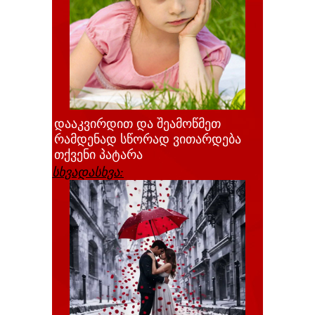
დააკვირდით და შეამოწმეთ
რამდენად სწორად ვითარდება
თქვენი პატარა
სხვადასხვა: