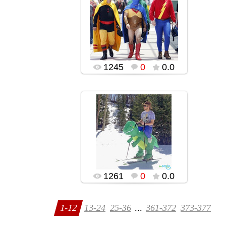
11.11.2016
popularsge
1245
0
0.0
11.11.2016
popularsge
1261
0
0.0
1-12
13-24
25-36
...
361-372
373-377