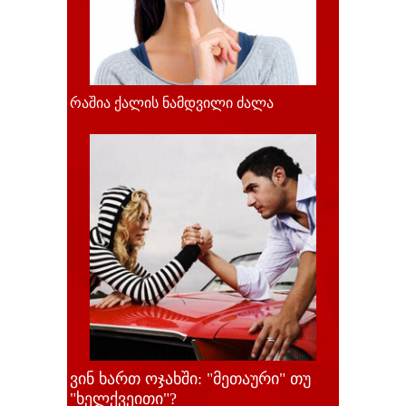
რაშია ქალის ნამდვილი ძალა
ვინ ხართ ოჯახში: "მეთაური" თუ
"ხელქვეითი"?