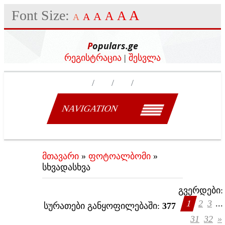
Font Size:
A
A
A
A
A
A
Populars.ge
რეგისტრაცია
|
შესვლა
NAVIGATION
მთავარი
»
ფოტოალბომი
»
სხვადასხვა
გვერდები
:
1
2
3
...
სურათები განყოფილებაში
:
377
31
32
»