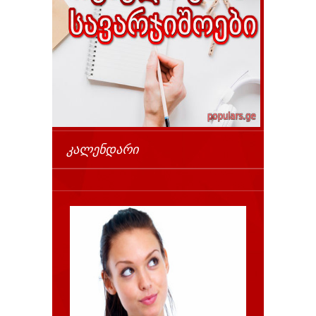
ᲙᲐᲚᲔᲜᲓᲐᲠᲘ