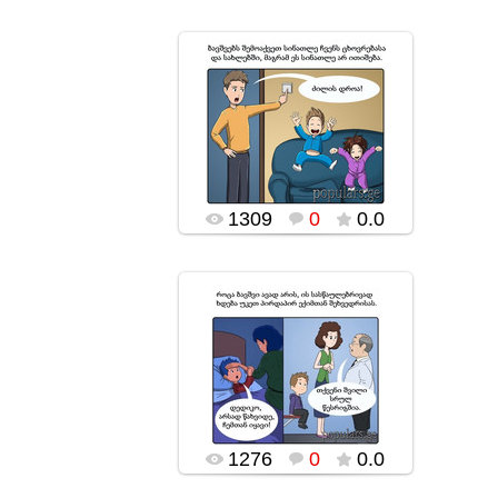
18.11.2016
popularsge
1309
0
0.0
18.11.2016
popularsge
1276
0
0.0