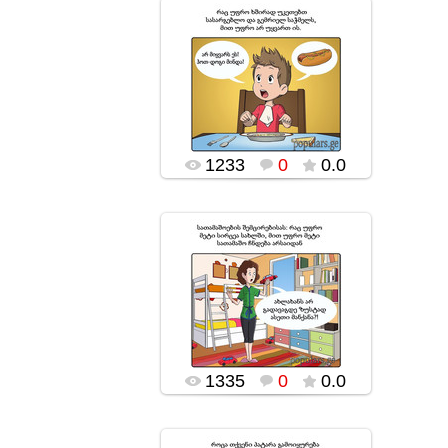
18.11.2016
popularsge
1233
0
0.0
18.11.2016
popularsge
1335
0
0.0