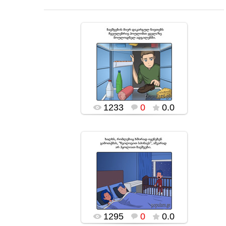
18.11.2016
popularsge
1233
0
0.0
18.11.2016
popularsge
1295
0
0.0