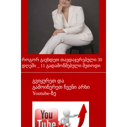
როგორ გავხდეთ თავდაჯერებული 30
დღეში _ 11 გადამოწმებული მეთოდი
გვიყურეთ და
გამოიწერეთ ჩვენი არხი
Youtube-ზე