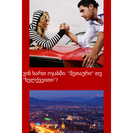
ვინ ხართ ოჯახში: "მეთაური" თუ
"ხელქვეითი"?