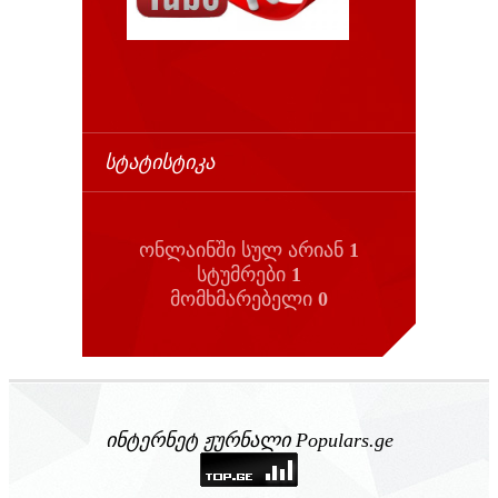
ᲡᲢᲐᲢᲘᲡᲢᲘᲙᲐ
ონლაინში სულ არიან
1
სტუმრები
1
მომხმარებელი
0
ინტერნეტ ჟურნალი Populars.ge