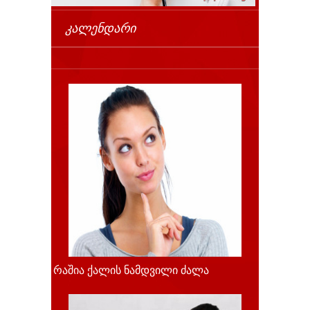
ᲙᲐᲚᲔᲜᲓᲐᲠᲘ
რაშია ქალის ნამდვილი ძალა