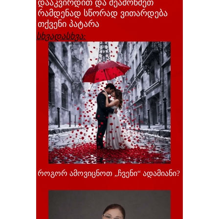
დააკვირდით და შეამოწმეთ
რამდენად სწორად ვითარდება
თქვენი პატარა
სხვადასხვა:
როგორ ამოვიცნოთ „ჩვენი“ ადამიანი?