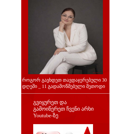
როგორ გავხდეთ თავდაჯერებული 30
დღეში _ 11 გადამოწმებული მეთოდი
გვიყურეთ და
გამოიწერეთ ჩვენი არხი
Youtube-ზე