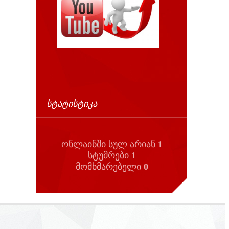
ᲡᲢᲐᲢᲘᲡᲢᲘᲙᲐ
ონლაინში სულ არიან
1
სტუმრები
1
მომხმარებელი
0