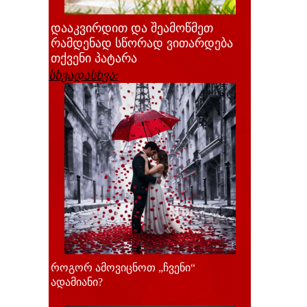
დააკვირდით და შეამოწმეთ
რამდენად სწორად ვითარდება
თქვენი პატარა
სხვადასხვა:
როგორ ამოვიცნოთ „ჩვენი“
ადამიანი?