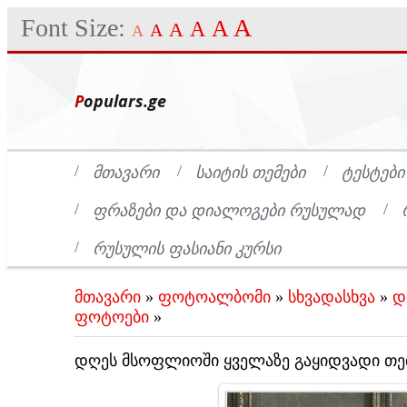
Font Size:
A
A
A
A
A
A
Populars.ge
ᲛᲗᲐᲕᲐᲠᲘ
ᲡᲐᲘᲢᲘᲡ ᲗᲔᲛᲔᲑᲘ
ᲢᲔᲡᲢᲔᲑᲘ
ᲤᲠᲐᲖᲔᲑᲘ ᲓᲐ ᲓᲘᲐᲚᲝᲒᲔᲑᲘ ᲠᲣᲡᲣᲚᲐᲓ
ᲠᲣᲡᲣᲚᲘᲡ ᲤᲐᲡᲘᲐᲜᲘ ᲙᲣᲠᲡᲘ
მთავარი
»
ფოტოალბომი
»
სხვადასხვა
»
დ
ფოტოები
»
დღეს მსოფლიოში ყველაზე გაყიდვადი თ