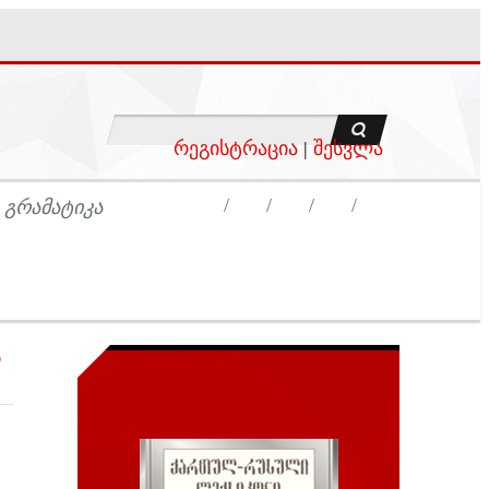
რეგისტრაცია
|
შესვლა
 ᲒᲠᲐᲛᲐᲢᲘᲙᲐ
ს