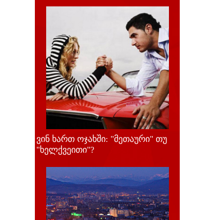
ვინ ხართ ოჯახში: "მეთაური" თუ
"ხელქვეითი"?