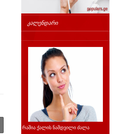
ᲙᲐᲚᲔᲜᲓᲐᲠᲘ
რაშია ქალის ნამდვილი ძალა