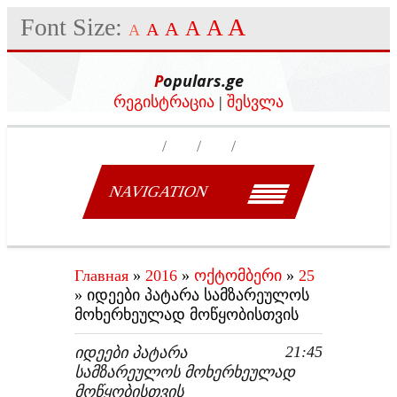
Font Size:
A
A
A
A
A
A
Populars.ge
რეგისტრაცია
|
შესვლა
NAVIGATION
Главная
»
2016
»
ოქტომბერი
»
25
» იდეები პატარა სამზარეულოს
მოხერხეულად მოწყობისთვის
21:45
ᲘᲓᲔᲔᲑᲘ ᲞᲐᲢᲐᲠᲐ
ᲡᲐᲛᲖᲐᲠᲔᲣᲚᲝᲡ ᲛᲝᲮᲔᲠᲮᲔᲣᲚᲐᲓ
ᲛᲝᲬᲧᲝᲑᲘᲡᲗᲕᲘᲡ