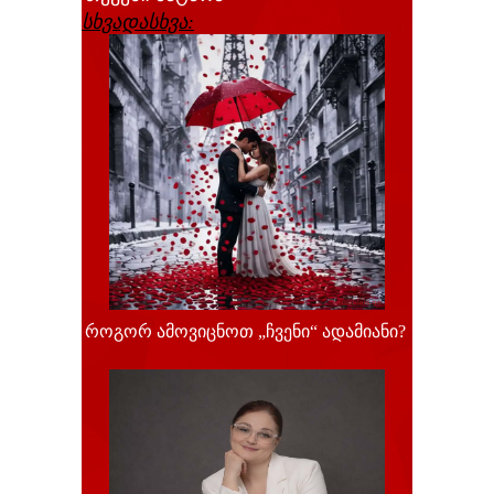
სხვადასხვა:
როგორ ამოვიცნოთ „ჩვენი“ ადამიანი?