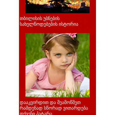
თბილისის უბნების
სახელწოდებების ისტორია
დააკვირდით და შეამოწმეთ
რამდენად სწორად ვითარდება
თქვენი პატარა