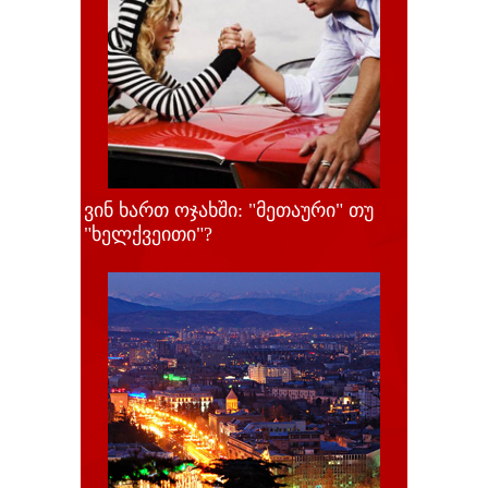
ვინ ხართ ოჯახში: "მეთაური" თუ
"ხელქვეითი"?