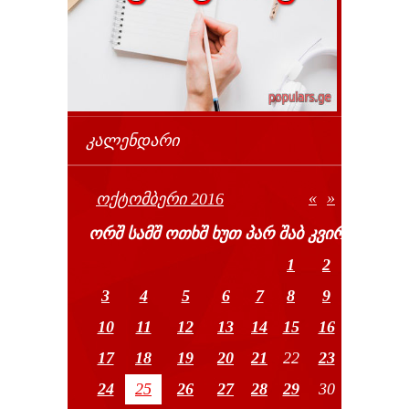
ᲙᲐᲚᲔᲜᲓᲐᲠᲘ
«
»
ᲝᲥᲢᲝᲛᲑᲔᲠᲘ 2016
ᲝᲠᲨ
ᲡᲐᲛᲨ
ᲝᲗᲮᲨ
ᲮᲣᲗ
ᲞᲐᲠ
ᲨᲐᲑ
ᲙᲕᲘᲠ
1
2
3
4
5
6
7
8
9
10
11
12
13
14
15
16
17
18
19
20
21
22
23
24
25
26
27
28
29
30