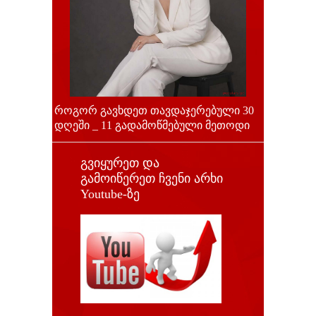
როგორ გავხდეთ თავდაჯერებული 30
დღეში _ 11 გადამოწმებული მეთოდი
გვიყურეთ და
გამოიწერეთ ჩვენი არხი
Youtube-ზე