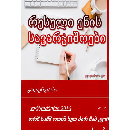
ᲙᲐᲚᲔᲜᲓᲐᲠᲘ
«
»
ᲝᲥᲢᲝᲛᲑᲔᲠᲘ 2016
ᲝᲠᲨ
ᲡᲐᲛᲨ
ᲝᲗᲮᲨ
ᲮᲣᲗ
ᲞᲐᲠ
ᲨᲐᲑ
ᲙᲕᲘᲠ
1
2