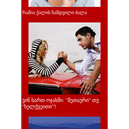
რაშია ქალის ნამდვილი ძალა
ვინ ხართ ოჯახში: "მეთაური" თუ
"ხელქვეითი"?