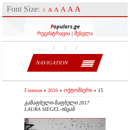
Font Size:
A
A
A
A
A
A
Populars.ge
რეგისტრაცია
|
შესვლა
NAVIGATION
Главная
»
2016
»
ოქტომბერი
»
15
ᲒᲐᲖᲐᲤᲮᲣᲚᲘ-ᲖᲐᲤᲮᲣᲚᲘ 2017
LAURA SIEGEL-ᲘᲡᲒᲐᲜ