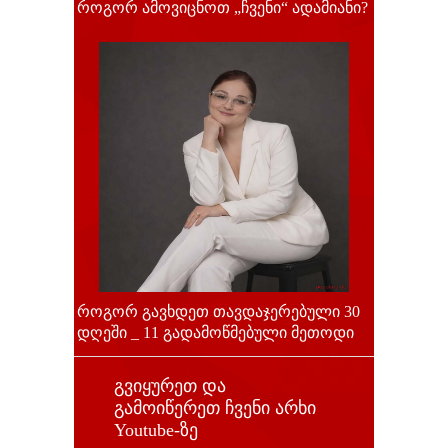
როგორ ამოვიცნოთ „ჩვენი“ ადამიანი?
როგორ გავხდეთ თავდაჯერებული 30
დღეში _ 11 გადამოწმებული მეთოდი
გვიყურეთ და
გამოიწერეთ ჩვენი არხი
Youtube-ზე