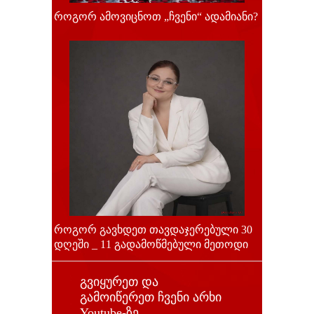
როგორ ამოვიცნოთ „ჩვენი“ ადამიანი?
როგორ გავხდეთ თავდაჯერებული 30
დღეში _ 11 გადამოწმებული მეთოდი
გვიყურეთ და
გამოიწერეთ ჩვენი არხი
Youtube-ზე