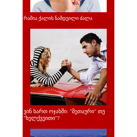
რაშია ქალის ნამდვილი ძალა
ვინ ხართ ოჯახში: "მეთაური" თუ
"ხელქვეითი"?