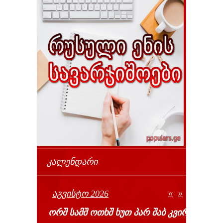
ᲙᲐᲚᲔᲜᲓᲐᲠᲘ
«
»
ᲐᲒᲕᲘᲡᲢᲝ 2026
ᲝᲠᲨ
ᲡᲐᲛᲨ
ᲝᲗᲮᲨ
ᲮᲣᲗ
ᲞᲐᲠ
ᲨᲐᲑ
ᲙᲕᲘᲠ