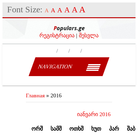
Font Size:
A
A
A
A
A
A
Populars.ge
რეგისტრაცია
|
შესვლა
NAVIGATION
Главная
»
2016
იანვარი 2016
ᲝᲠᲨ
ᲡᲐᲛᲨ
ᲝᲗᲮᲨ
ᲮᲣᲗ
ᲞᲐᲠ
ᲨᲐᲑ