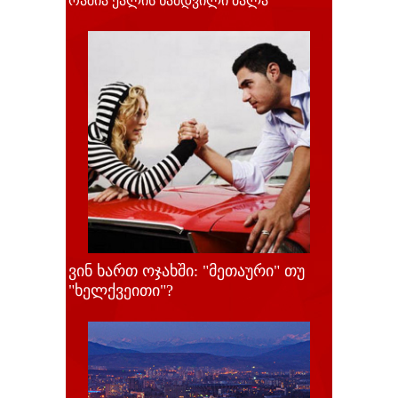
რაშია ქალის ნამდვილი ძალა
ვინ ხართ ოჯახში: "მეთაური" თუ
"ხელქვეითი"?