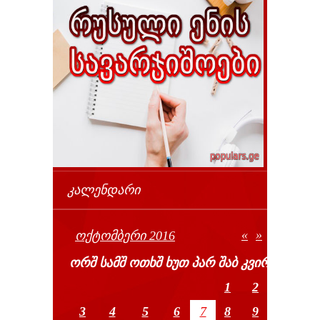
ᲙᲐᲚᲔᲜᲓᲐᲠᲘ
«
»
ᲝᲥᲢᲝᲛᲑᲔᲠᲘ 2016
ᲝᲠᲨ
ᲡᲐᲛᲨ
ᲝᲗᲮᲨ
ᲮᲣᲗ
ᲞᲐᲠ
ᲨᲐᲑ
ᲙᲕᲘᲠ
1
2
3
4
5
6
7
8
9