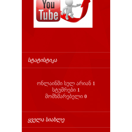
ᲡᲢᲐᲢᲘᲡᲢᲘᲙᲐ
ონლაინში სულ არიან
1
სტუმრები
1
მომხმარებელი
0
ᲧᲕᲔᲚᲐ ᲡᲘᲐᲮᲚᲔ