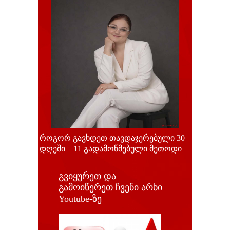
როგორ გავხდეთ თავდაჯერებული 30
დღეში _ 11 გადამოწმებული მეთოდი
გვიყურეთ და
გამოიწერეთ ჩვენი არხი
Youtube-ზე