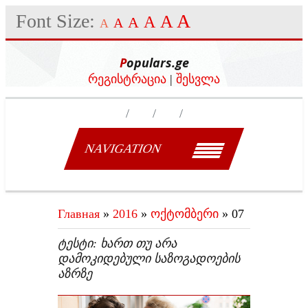
Font Size:
A
A
A
A
A
A
Populars.ge
რეგისტრაცია
|
შესვლა
NAVIGATION
Главная
»
2016
»
ოქტომბერი
»
07
ᲢᲔᲡᲢᲘ: ᲮᲐᲠᲗ ᲗᲣ ᲐᲠᲐ
ᲓᲐᲛᲝᲙᲘᲓᲔᲑᲣᲚᲘ ᲡᲐᲖᲝᲒᲐᲓᲝᲔᲑᲘᲡ
ᲐᲖᲠᲖᲔ