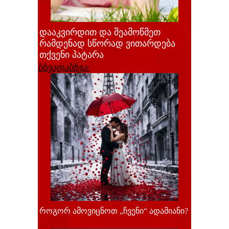
დააკვირდით და შეამოწმეთ
რამდენად სწორად ვითარდება
თქვენი პატარა
სხვადასხვა:
როგორ ამოვიცნოთ „ჩვენი“ ადამიანი?