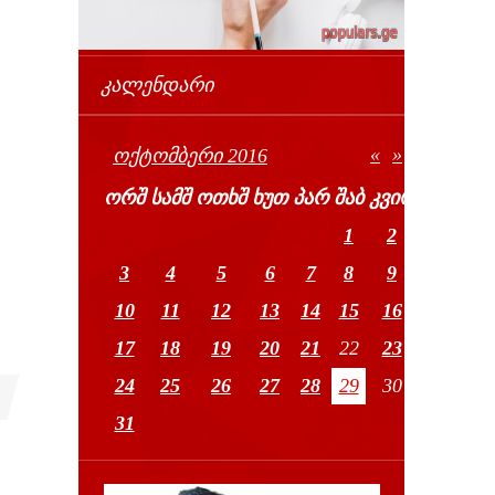
ᲙᲐᲚᲔᲜᲓᲐᲠᲘ
«
»
ᲝᲥᲢᲝᲛᲑᲔᲠᲘ 2016
ᲝᲠᲨ
ᲡᲐᲛᲨ
ᲝᲗᲮᲨ
ᲮᲣᲗ
ᲞᲐᲠ
ᲨᲐᲑ
ᲙᲕᲘᲠ
1
2
3
4
5
6
7
8
9
10
11
12
13
14
15
16
17
18
19
20
21
22
23
24
25
26
27
28
29
30
31