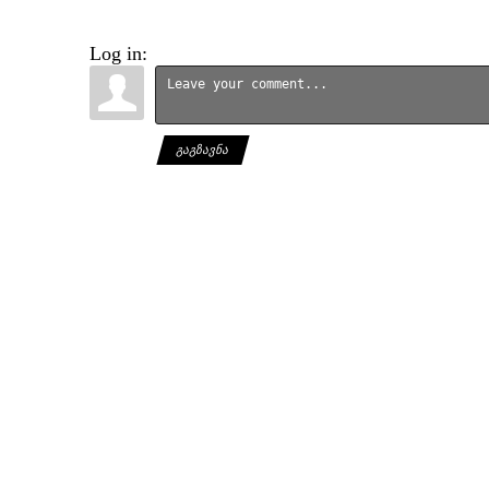
Log in:
ᲒᲐᲒᲖᲐᲕᲜᲐ