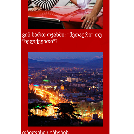
ვინ ხართ ოჯახში: "მეთაური" თუ
"ხელქვეითი"?
თბილისის უბნების