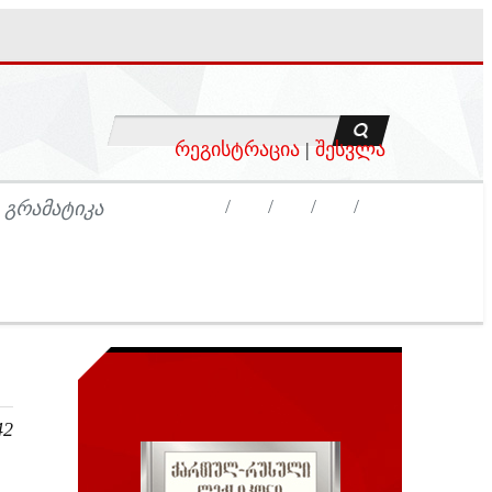
რეგისტრაცია
|
შესვლა
 ᲒᲠᲐᲛᲐᲢᲘᲙᲐ
42