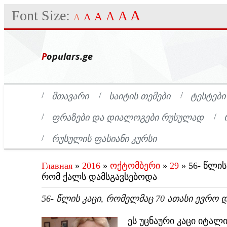
Font Size:
A
A
A
A
A
A
Populars.ge
ᲛᲗᲐᲕᲐᲠᲘ
ᲡᲐᲘᲢᲘᲡ ᲗᲔᲛᲔᲑᲘ
ᲢᲔᲡᲢᲔᲑᲘ
ᲤᲠᲐᲖᲔᲑᲘ ᲓᲐ ᲓᲘᲐᲚᲝᲒᲔᲑᲘ ᲠᲣᲡᲣᲚᲐᲓ
ᲠᲣᲡᲣᲚᲘᲡ ᲤᲐᲡᲘᲐᲜᲘ ᲙᲣᲠᲡᲘ
Главная
»
2016
»
ოქტომბერი
»
29
» 56- წლის
რომ ქალს დამსგავსებოდა
56- ᲬᲚᲘᲡ ᲙᲐᲪᲘ, ᲠᲝᲛᲔᲚᲛᲐᲪ 70 ᲐᲗᲐᲡᲘ ᲔᲕᲠᲝ 
ეს უცნაური კაცი იტალ