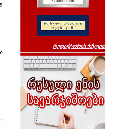
ე
რედაქტორის რჩევით
ი