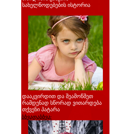
სახელწოდებების ისტორია
დააკვირდით და შეამოწმეთ
რამდენად სწორად ვითარდება
თქვენი პატარა
სხვადასხვა: