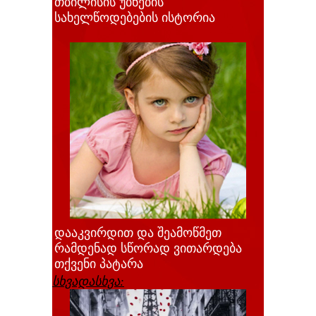
თბილისის უბნების
სახელწოდებების ისტორია
დააკვირდით და შეამოწმეთ
რამდენად სწორად ვითარდება
თქვენი პატარა
სხვადასხვა: