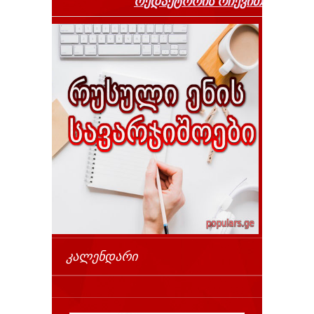
რედაქტორის რჩევით
ᲙᲐᲚᲔᲜᲓᲐᲠᲘ