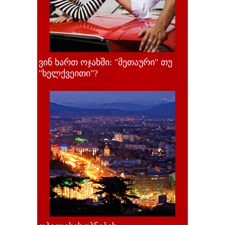
ვინ ხართ ოჯახში: "მეთაური" თუ
"ხელქვეითი"?