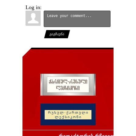
Log in:
ᲒᲐᲒᲖᲐᲕᲜᲐ