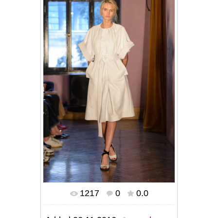
1217
0
0.0
In real size
800x1198
/ 206.3Kb