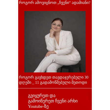
როგორ ამოვიცნოთ „ჩვენი“ ადამიანი?
როგორ გავხდეთ თავდაჯერებული 30
დღეში _ 11 გადამოწმებული მეთოდი
გვიყურეთ და
გამოიწერეთ ჩვენი არხი
Youtube-ზე