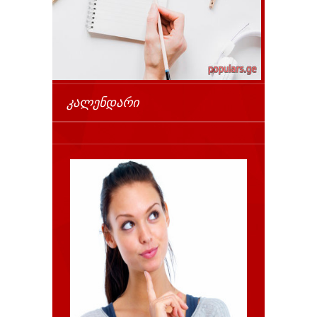
ᲙᲐᲚᲔᲜᲓᲐᲠᲘ