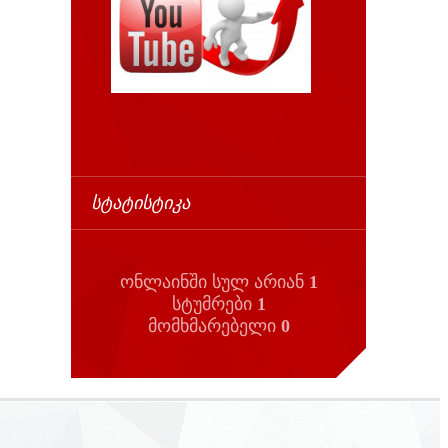
ᲡᲢᲐᲢᲘᲡᲢᲘᲙᲐ
ონლაინში სულ არიან
1
სტუმრები
1
მომხმარებელი
0