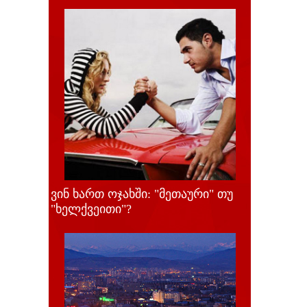
ვინ ხართ ოჯახში: "მეთაური" თუ
"ხელქვეითი"?