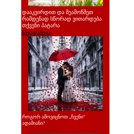
დააკვირდით და შეამოწმეთ
რამდენად სწორად ვითარდება
თქვენი პატარა
სხვადასხვა:
როგორ ამოვიცნოთ „ჩვენი“
ადამიანი?