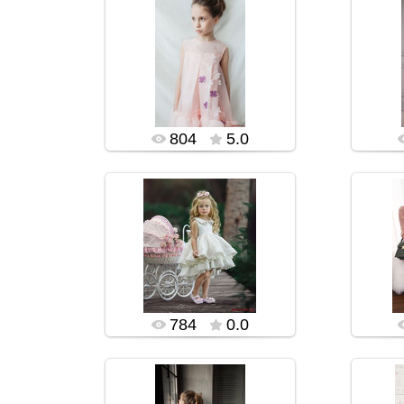
13.11.2019
rialidi555
804
5.0
13.11.2019
rialidi555
784
0.0