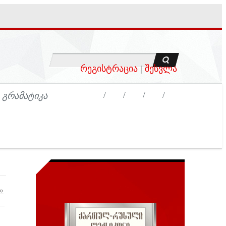
რეგისტრაცია
|
შესვლა
 ᲒᲠᲐᲛᲐᲢᲘᲙᲐ
»