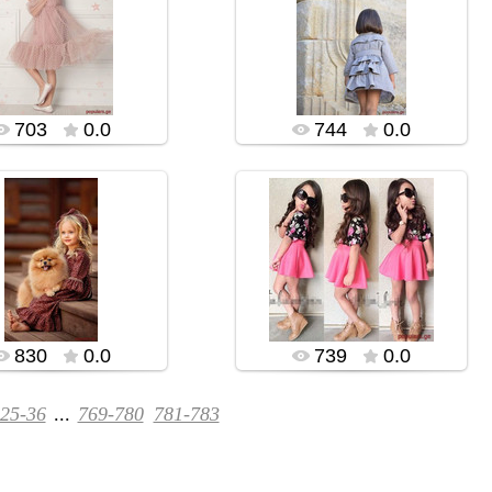
13.11.2019
13.11.2019
rialidi555
rialidi555
703
0.0
744
0.0
13.11.2019
13.11.2019
rialidi555
rialidi555
830
0.0
739
0.0
25-36
...
769-780
781-783