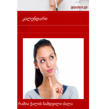
ᲙᲐᲚᲔᲜᲓᲐᲠᲘ
რაშია ქალის ნამდვილი ძალა