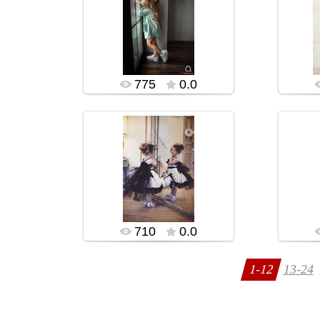
13.11.2019
rialidi555
775
0.0
13.11.2019
rialidi555
710
0.0
1-12
13-24