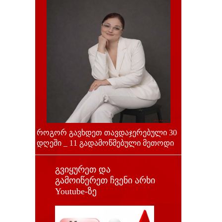
როგორ გავხდეთ თავდაჯერებული 30
დღეში _ 11 გადამოწმებული მეთოდი
გვიყურეთ და
გამოიწერეთ ჩვენი არხი
Youtube-ზე