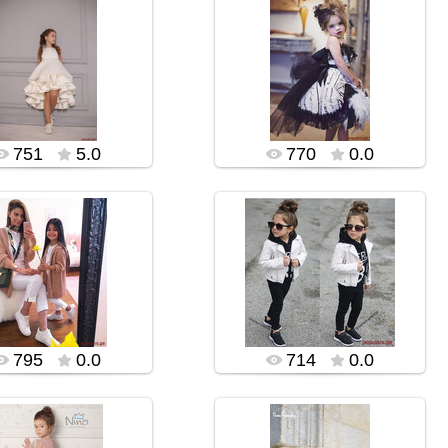
13.11.2019
13.11.2019
rialidi555
rialidi555
751
5.0
770
0.0
13.11.2019
13.11.2019
rialidi555
rialidi555
795
0.0
714
0.0