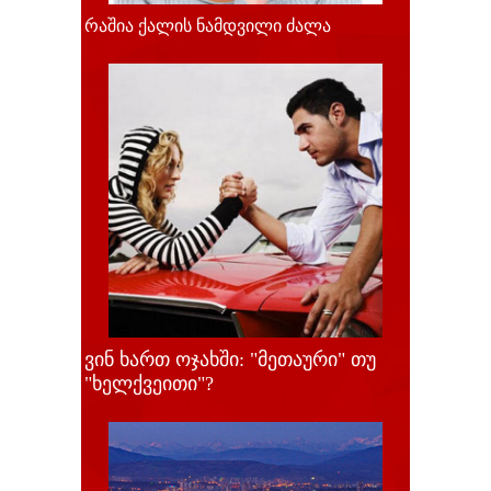
რაშია ქალის ნამდვილი ძალა
ვინ ხართ ოჯახში: "მეთაური" თუ
"ხელქვეითი"?