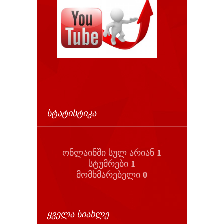
ᲡᲢᲐᲢᲘᲡᲢᲘᲙᲐ
ონლაინში სულ არიან
1
სტუმრები
1
მომხმარებელი
0
ᲧᲕᲔᲚᲐ ᲡᲘᲐᲮᲚᲔ