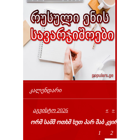
ᲙᲐᲚᲔᲜᲓᲐᲠᲘ
«
»
ᲐᲒᲕᲘᲡᲢᲝ 2026
ᲝᲠᲨ
ᲡᲐᲛᲨ
ᲝᲗᲮᲨ
ᲮᲣᲗ
ᲞᲐᲠ
ᲨᲐᲑ
ᲙᲕᲘᲠ
1
2