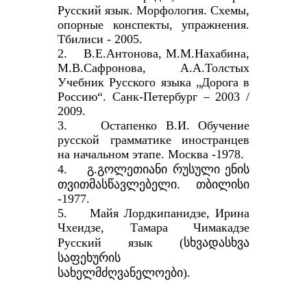
Русский язык. Морфология. Схемы,
опорные конспекты, упражнения.
Тбилиси - 2005.
2. В.Е.Антонова, М.М.Нахабина,
М.В.Сафронова, А.А.Толстых
Учебник Русского языка „Дорога в
Россию“. Санк-Петербург – 2003 /
2009.
3. Остапенко В.И. Обучение
русской грамматике иностранцев
на начальном этапе. Москва -1978.
4. გ.გოლეთიანი რუსული ენის
თვითმასწავლებელი. თბილისი
-1977.
5. Майя Лордкипанидзе, Ирина
Чхеидзе, Тамара Чимакадзе
Русский язык (სხვადასხვა
საფეხურის
სახელმძღვანელოები).