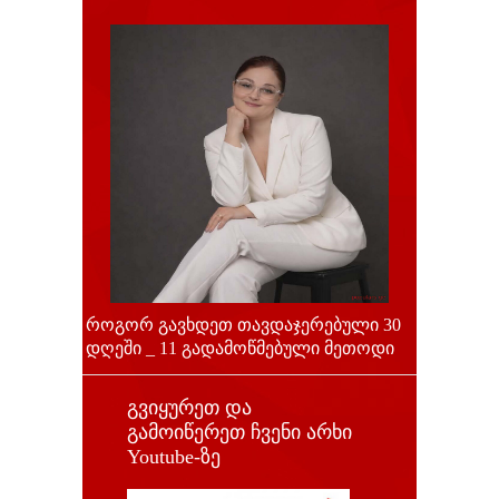
როგორ გავხდეთ თავდაჯერებული 30
დღეში _ 11 გადამოწმებული მეთოდი
გვიყურეთ და
გამოიწერეთ ჩვენი არხი
Youtube-ზე