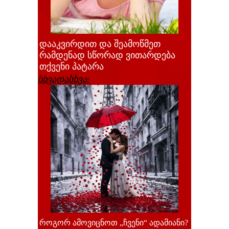
დააკვირდით და შეამოწმეთ
რამდენად სწორად ვითარდება
თქვენი პატარა
სხვადასხვა:
როგორ ამოვიცნოთ „ჩვენი“ ადამიანი?