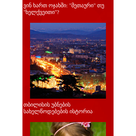
ვინ ხართ ოჯახში: "მეთაური" თუ
"ხელქვეითი"?
თბილისის უბნების
სახელწოდებების ისტორია