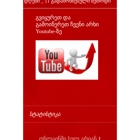
დღეში _ 11 გადამოწმებული მეთოდი
გვიყურეთ და
გამოიწერეთ ჩვენი არხი
Youtube-ზე
ᲡᲢᲐᲢᲘᲡᲢᲘᲙᲐ
ონლაინში სულ არიან
1