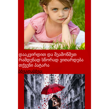
დააკვირდით და შეამოწმეთ
რამდენად სწორად ვითარდება
თქვენი პატარა
სხვადასხვა: