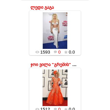
ლედი გაგა
17.01.2016
ლედი გაგა ჟურნალ
Billboard-ის
მოწყობილWomen In
Music-ის
ცერემონიაზე
რატომღაც
მომღერალმა
გადაწყვიტა, სახლ...
1593
0
0.0
popularsge
ჯოი ვილა "გრემის" დაჯილდოების ცერემონიაზე
17.01.2016
popularsge
1512
0
0.0