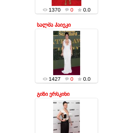
1370
0
0.0
სალმა ჰაიეკი
17.01.2016
სალმა ჰაიეკი
Evening Standard
Theatre Awards-ის
ცერემონიაზე
მსახიობი (და უფრო
ზუსტად კი მისი
მკერდი) აშკ...
popularsge
1427
0
0.0
გიზი ერსკინი
17.01.2016
გიზი ერსკინი
ჟურნალ Glamour-ის
მიერ მოწყობილი
ღონისძიების "წლის
ქალის" ცერემონიაზე