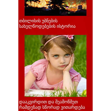
თბილისის უბნების
სახელწოდებების ისტორია
დააკვირდით და შეამოწმეთ
რამდენად სწორად ვითარდება