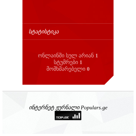
ᲡᲢᲐᲢᲘᲡᲢᲘᲙᲐ
ონლაინში სულ არიან
1
სტუმრები
1
მომხმარებელი
0
ინტერნეტ ჟურნალი Populars.ge