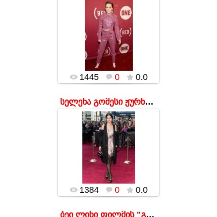
17.01.2016
popularsge
1445
0
0.0
სელენა გომესი ჟურნალ Billboard-ის მოწყობილ Women I
17.01.2016
კოლგოტი
ბასანოჩკებთან,
შიშველი მხრები,
მსუბუქად დაფარული
ბეწვით, ჩანთა-
სკივრი და კაბარეს
მოცეკვავის კაბა. ნუ,
რა უნდა...
popularsge
1384
0
0.0
ბეი ლინი ფილმის "გასაღები" პრემიერაზე.