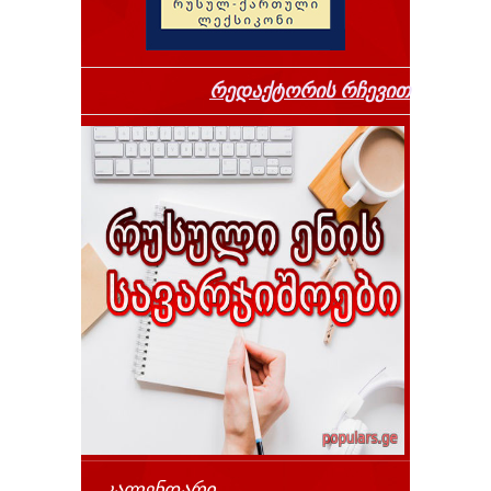
რედაქტორის რჩევით
ᲙᲐᲚᲔᲜᲓᲐᲠᲘ