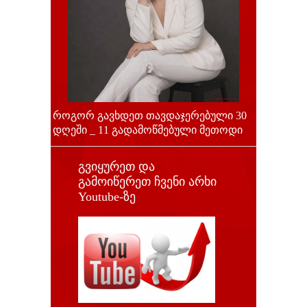
როგორ გავხდეთ თავდაჯერებული 30
დღეში _ 11 გადამოწმებული მეთოდი
გვიყურეთ და
გამოიწერეთ ჩვენი არხი
Youtube-ზე