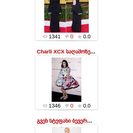
17.01.2016
მსახიობს ნამდვილი
ხელები თითქოს
სახლში დარჩა.
popularsge
1341
0
0.0
Charli XCX საღამოზე Viktor&Rolf
17.01.2016
და მიანც, Viktor&Rolf-
ის ნამუშევარი
ორგანულად
გამოიყურება
პოდიუმზე ან
მუზეუმში, მაგრამ
არანაირად წითელ
ხალიჩაზე.
popularsge
1346
0
0.0
გვენ სტეფანი ბევერლი-ჰილზში მეჯლისზე