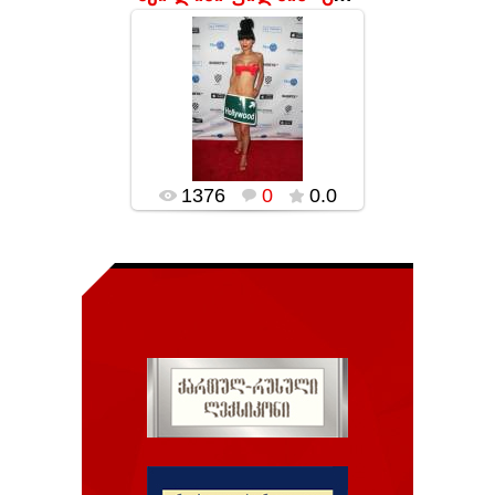
17.01.2016
popularsge
1376
0
0.0