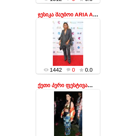
ჯესიკა მაუბოი ARIA Awards-ის ცერემონიაზე
17.01.2016
კრეატიულ პიჯაკს
კიდე როგორმე
შეეგუებოდი კაცი,
რომ არა
უშველებელი
შარვალი, რომელიც
მომღერალს
უფორმო და
მოკლეფეხებიან რ...
1442
0
0.0
popularsge
ქეთი პერი ფესტივალზე Coachella
17.01.2016
მომღერალს თითქოს
ის ეცვა, რაც
პირველად მოხვდა
ხელში. მაგრამ მაინც
საინტერესოა, ეს
ოქროსფერი
ბიუსჰალტერი სად
იშოვნა?!