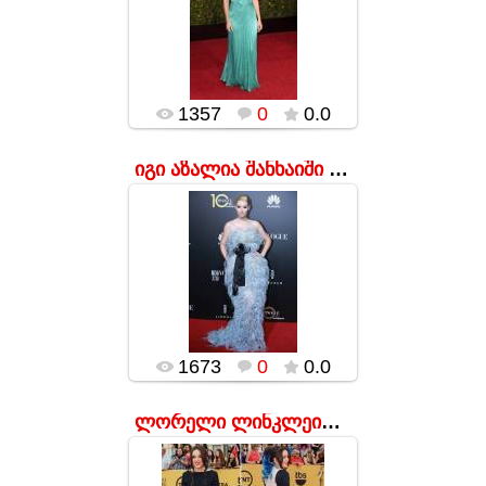
თოჯინას
დამსგავსებოდა 1990
წლებიდან, მაშინ
ესეც კი არ
გამოუვიდა _
გამოვიდა მაქსიმუმ
სი...
1357
0
0.0
popularsge
იგი აზალია შანხაიში ჟურნალ Vogue-ს საღამოზე
17.01.2016
მომღერალი ამ
ბანჯგვლიანი კაბის
დახმარებით
დაახლოებით სამჯერ
მეტი სისქის ჩანდა,
ვიდრე არის.
popularsge
1673
0
0.0
ლორელი ლინკლეიტერი აშშ-ის SAG Awards -ის დაჯილდოებ