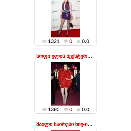
17.01.2016
მომღერალმა
საქველმოქმედო
მეჯლისი 1980 წლის
სტილის საღამოში
აურია.
popularsge
1321
0
0.0
სოფი ელის ბექსტერი Life Ball-ის მეჯლისზე
17.01.2016
ორი ვარიანტია:
მომღერალი ან
გულმოდგინედ
ფარავს ზედმეტ
კილოგრამებს ან
დემონსტრირებას
ახდენს იმისა, თუ
როგორ
გამოიყურებ...
1395
0
0.0
popularsge
მაილი საირუსი ნიუ-იორკში კონცერტზე.