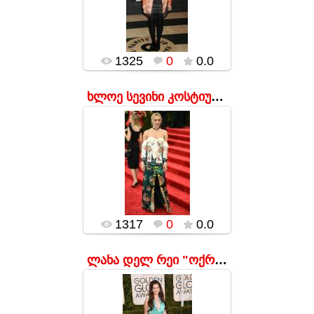
გამოწყობილნი,
მსახიობი, ყველაზე
მინიმუმ, უცნაურად
გამოიყურებოდა. პ...
popularsge
1325
0
0.0
ხლოე სევინი კოსტიუმების ინსტიტუტის მეჯლისზე.
17.01.2016
popularsge
1317
0
0.0
ლანა დელ რეი "ოქროს გლობუსის" ცერემონიაზე
17.01.2016
თუ მომღერალს
სურდა, რომ ბარბის