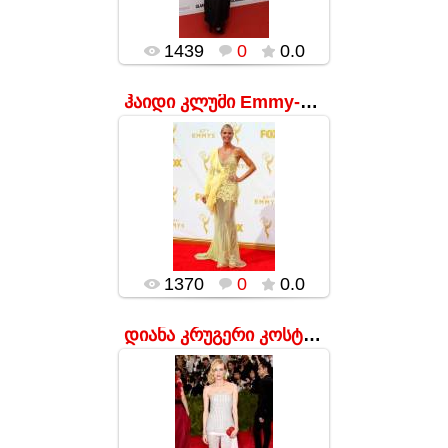
შეფ-პოვარმა
გადაწყვიტ...
popularsge
1439
0
0.0
ჰაიდი კლუმი Emmy-ს დაჯილდოების ცერემონიაზე
17.01.2016
მოდელის კაბა
გაპუტულ ქათამს
შეადარეს. თქვენ
ხედავთ მსგავსებას?
popularsge
1370
0
0.0
დიანა კრუგერი კოსტიუმების ინსტიტუტის მეჯლისზე
17.01.2016
ჩვეულებრივ
ელეგანტურმა
მსახიობმა ფსონი
ექსტრავაგანტულობაზე
დადო და იმკითხავა.