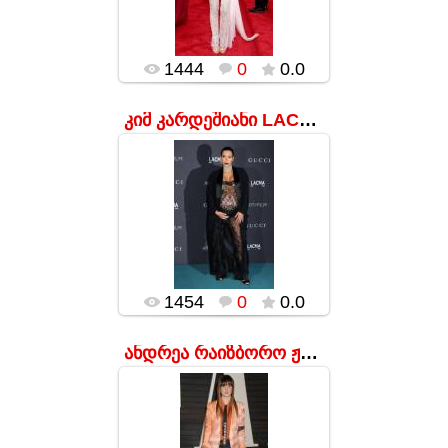
საზოგადოება კი ჯერ
კიდევ არ აღმოჩნდა
მზ...
popularsge
1444
0
0.0
კიმ კარდეშიანი LACMA Film + Art Gala-ს ვახშამზე
17.01.2016
ორსული
ვარსკვლავის ამ
ჩაცმულობამ ბევრი
fashion-კრიტიკოსი
შეაშინა.
popularsge
1454
0
0.0
ანდრეა რაიზბორო ჟურნალ Vanity Fair-ის საღამოზე
17.01.2016
ღონისძიებაზე, სადაც
ყველანი საღამოს
კაბებში იყვნენ