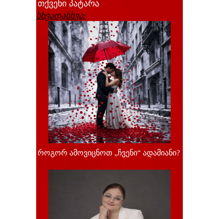
თქვენი პატარა
სხვადასხვა:
როგორ ამოვიცნოთ „ჩვენი“ ადამიანი?