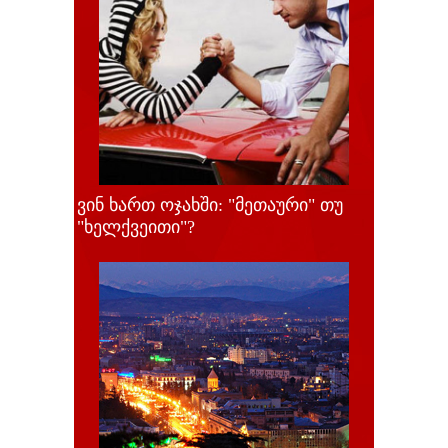
ვინ ხართ ოჯახში: "მეთაური" თუ
"ხელქვეითი"?