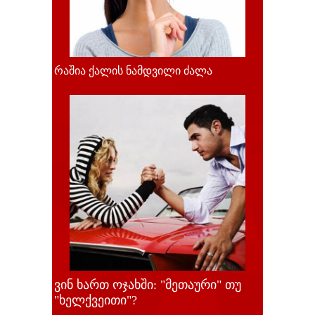
რაშია ქალის ნამდვილი ძალა
ვინ ხართ ოჯახში: "მეთაური" თუ
"ხელქვეითი"?