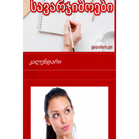
ᲙᲐᲚᲔᲜᲓᲐᲠᲘ