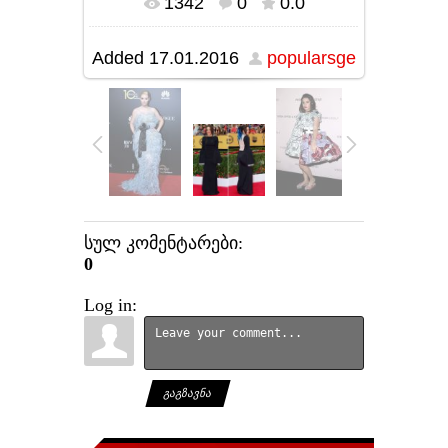
1342
0
0.0
In real size
1100x1100
/ 458.3Kb
Added
17.01.2016
popularsge
სულ კომენტარები
:
0
Log in:
ᲒᲐᲒᲖᲐᲕᲜᲐ