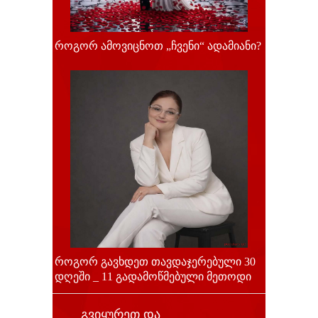
როგორ ამოვიცნოთ „ჩვენი“ ადამიანი?
როგორ გავხდეთ თავდაჯერებული 30
დღეში _ 11 გადამოწმებული მეთოდი
გვიყურეთ და