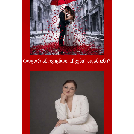
როგორ ამოვიცნოთ „ჩვენი“ ადამიანი?