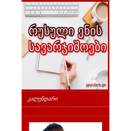
ᲙᲐᲚᲔᲜᲓᲐᲠᲘ