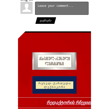
ᲒᲐᲒᲖᲐᲕᲜᲐ
რედაქტორის რჩევით