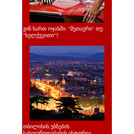
ვინ ხართ ოჯახში: "მეთაური" თუ
"ხელქვეითი"?
თბილისის უბნების
სახელწოდებების ისტორია