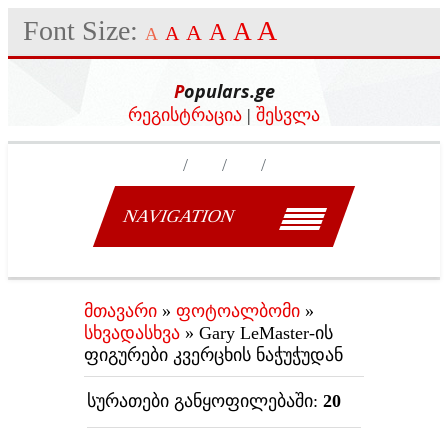
Font Size:
A
A
A
A
A
A
Populars.ge
რეგისტრაცია
|
შესვლა
NAVIGATION
მთავარი
»
ფოტოალბომი
»
სხვადასხვა
» Gary LeMaster-ის
ფიგურები კვერცხის ნაჭუჭუდან
სურათები განყოფილებაში
:
20