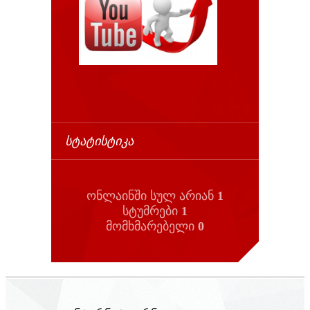
ᲡᲢᲐᲢᲘᲡᲢᲘᲙᲐ
ონლაინში სულ არიან
1
სტუმრები
1
მომხმარებელი
0