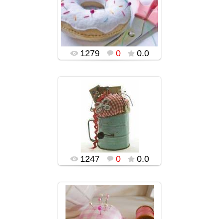
02.02.2016
popularsge
1279
0
0.0
02.02.2016
popularsge
1247
0
0.0
02.02.2016