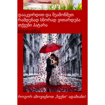
დააკვირდით და შეამოწმეთ
რამდენად სწორად ვითარდება
თქვენი პატარა
სხვადასხვა:
როგორ ამოვიცნოთ „ჩვენი“ ადამიანი?