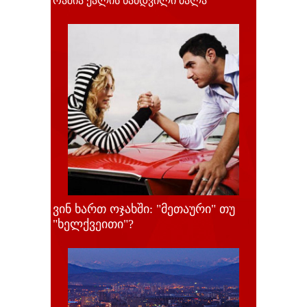
რაშია ქალის ნამდვილი ძალა
ვინ ხართ ოჯახში: "მეთაური" თუ
"ხელქვეითი"?