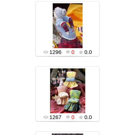
02.02.2016
popularsge
1296
0
0.0
02.02.2016
popularsge
1267
0
0.0