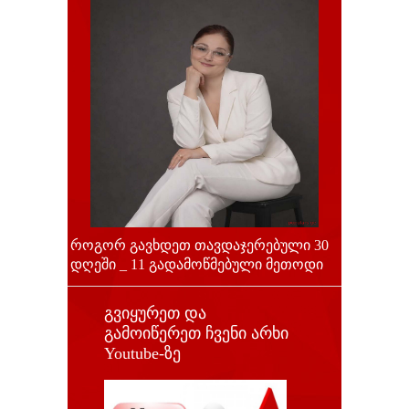
როგორ გავხდეთ თავდაჯერებული 30
დღეში _ 11 გადამოწმებული მეთოდი
გვიყურეთ და
გამოიწერეთ ჩვენი არხი
Youtube-ზე