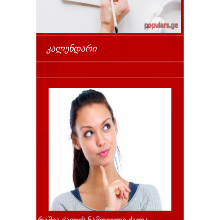
ᲙᲐᲚᲔᲜᲓᲐᲠᲘ