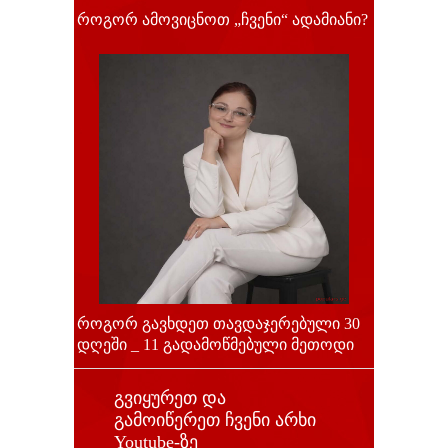
როგორ ამოვიცნოთ „ჩვენი“ ადამიანი?
როგორ გავხდეთ თავდაჯერებული 30
დღეში _ 11 გადამოწმებული მეთოდი
გვიყურეთ და
გამოიწერეთ ჩვენი არხი
Youtube-ზე