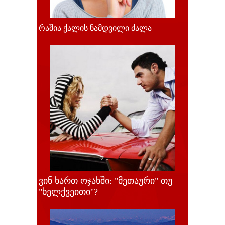
რაშია ქალის ნამდვილი ძალა
ვინ ხართ ოჯახში: "მეთაური" თუ
"ხელქვეითი"?