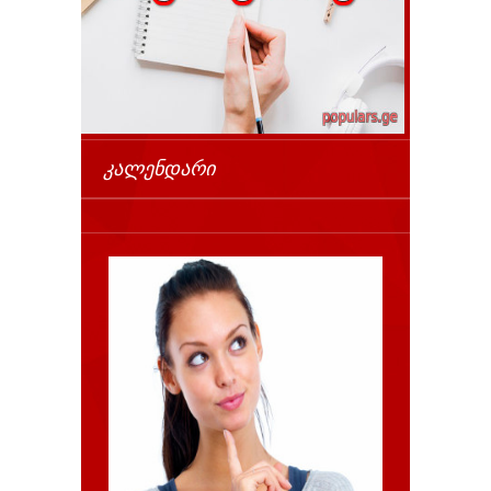
ᲙᲐᲚᲔᲜᲓᲐᲠᲘ