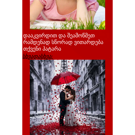
დააკვირდით და შეამოწმეთ
რამდენად სწორად ვითარდება
თქვენი პატარა
სხვადასხვა: