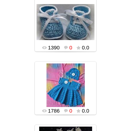
03.02.2016
popularsge
1390
0
0.0
03.02.2016
popularsge
1786
0
0.0