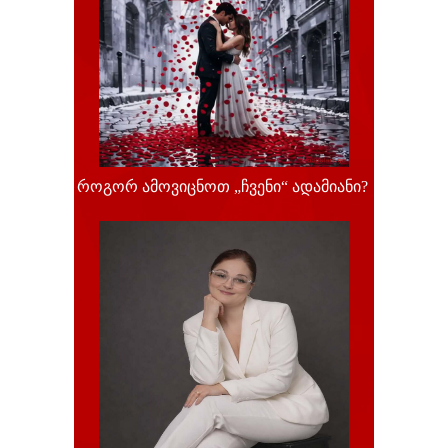
როგორ ამოვიცნოთ „ჩვენი“ ადამიანი?