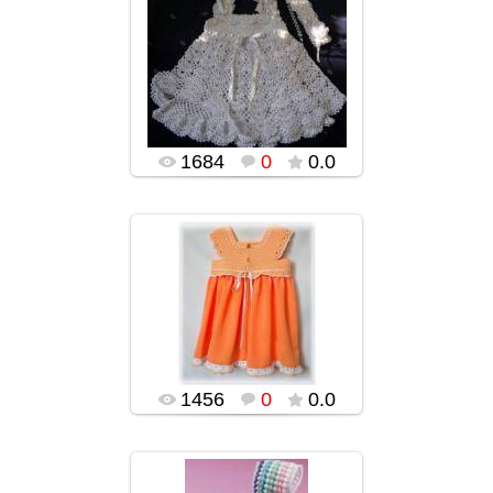
03.02.2016
popularsge
1684
0
0.0
03.02.2016
popularsge
1456
0
0.0