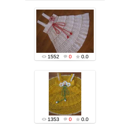
03.02.2016
popularsge
1552
0
0.0
03.02.2016
popularsge
1353
0
0.0