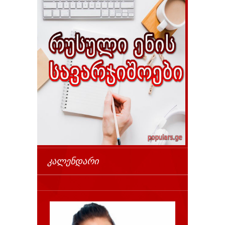
ᲙᲐᲚᲔᲜᲓᲐᲠᲘ