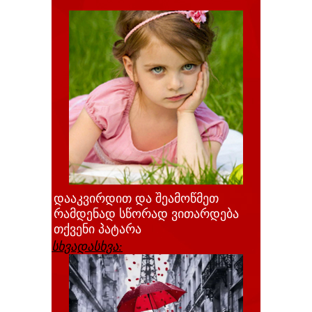
დააკვირდით და შეამოწმეთ
რამდენად სწორად ვითარდება
თქვენი პატარა
სხვადასხვა: