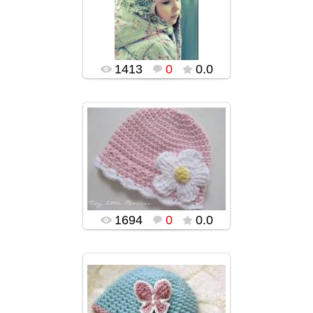
popularsge
1413
0
0.0
03.02.2016
popularsge
1694
0
0.0
03.02.2016