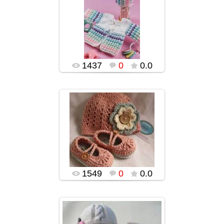
03.02.2016
popularsge
1437
0
0.0
03.02.2016
popularsge
1549
0
0.0