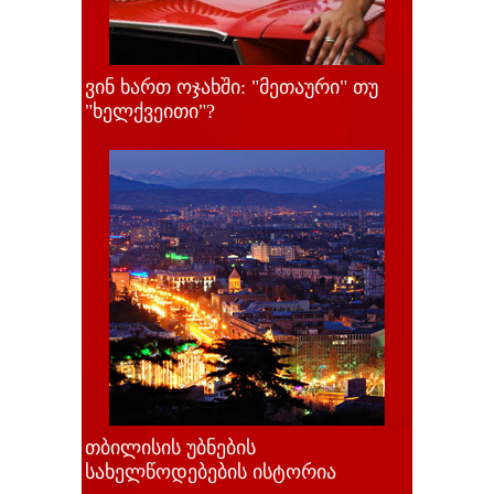
ვინ ხართ ოჯახში: "მეთაური" თუ
"ხელქვეითი"?
თბილისის უბნების
სახელწოდებების ისტორია