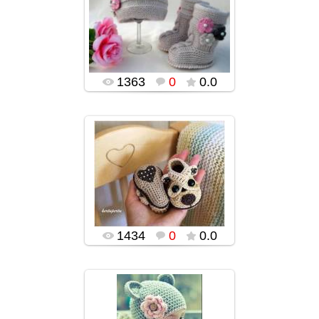
03.02.2016
popularsge
1363
0
0.0
03.02.2016
popularsge
1434
0
0.0
03.02.2016