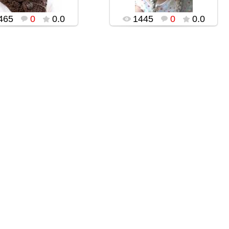
465
0
0.0
1445
0
0.0