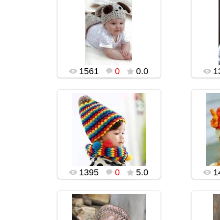
02.02.2016
popularsge
1561
0
0.0
1
02.02.2016
popularsge
1395
0
5.0
1