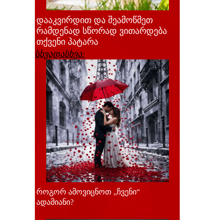
დააკვირდით და შეამოწმეთ
რამდენად სწორად ვითარდება
თქვენი პატარა
სხვადასხვა:
როგორ ამოვიცნოთ „ჩვენი“
ადამიანი?