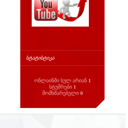
ᲡᲢᲐᲢᲘᲡᲢᲘᲙᲐ
ონლაინში სულ არიან
1
სტუმრები
1
მომხმარებელი
0