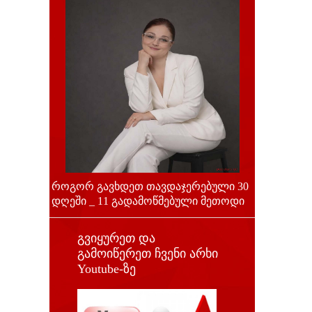
როგორ გავხდეთ თავდაჯერებული 30
დღეში _ 11 გადამოწმებული მეთოდი
გვიყურეთ და
გამოიწერეთ ჩვენი არხი
Youtube-ზე