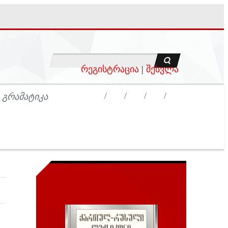
რეგისტრაცია
|
შესვლა
 ᲒᲠᲐᲛᲐᲢᲘᲙᲐ