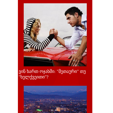
ვინ ხართ ოჯახში: "მეთაური" თუ
"ხელქვეითი"?