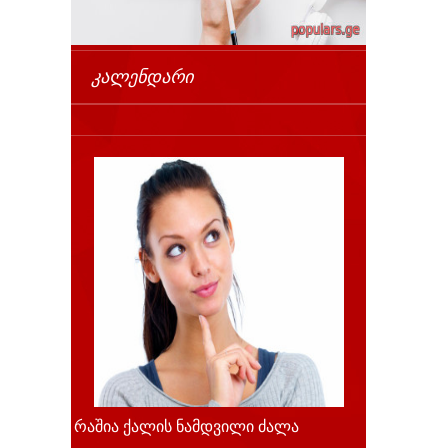
ᲙᲐᲚᲔᲜᲓᲐᲠᲘ
რაშია ქალის ნამდვილი ძალა