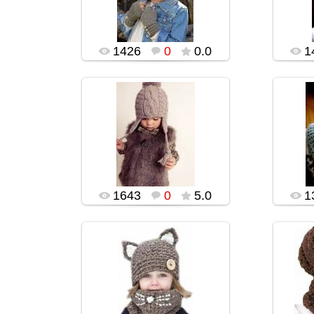
popularsge
1426
0
0.0
1
02.02.2016
popularsge
1643
0
5.0
1
02.02.2016
popularsge