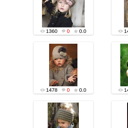
02.02.2016
popularsge
1360
0
0.0
1
02.02.2016
popularsge
1478
0
0.0
1
02.02.2016