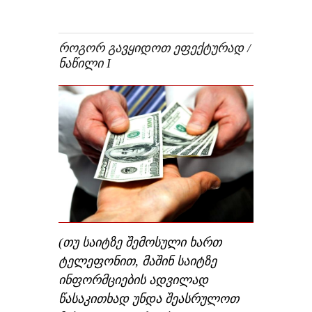
ᲠᲝᲒᲝᲠ ᲒᲐᲕᲧᲘᲓᲝᲗ ᲔᲤᲔᲥᲢᲣᲠᲐᲓ /
ᲜᲐᲬᲘᲚᲘ I
(თუ საიტზე შემოსული ხართ
ტელეფონით, მაშინ საიტზე
ინფორმციების ადვილად
წასაკითხად უნდა შეასრულოთ