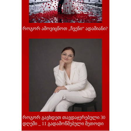
როგორ ამოვიცნოთ „ჩვენი“ ადამიანი?
როგორ გავხდეთ თავდაჯერებული 30
დღეში _ 11 გადამოწმებული მეთოდი