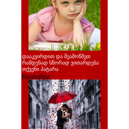
დააკვირდით და შეამოწმეთ
რამდენად სწორად ვითარდება
თქვენი პატარა
სხვადასხვა: