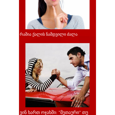
რაშია ქალის ნამდვილი ძალა
ვინ ხართ ოჯახში: "მეთაური" თუ