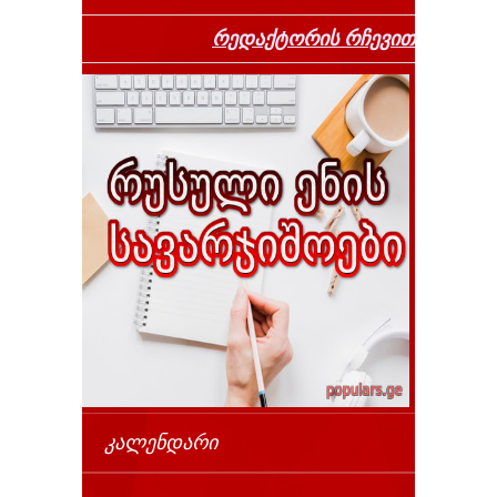
რედაქტორის რჩევით
ᲙᲐᲚᲔᲜᲓᲐᲠᲘ