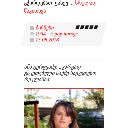
გჭირდებათ ფასეუ
...
სრულად
წაკითხვა
ბიზნესი
1954
popularsge
13.08.2018
ᲐᲜᲐ ᲪᲔᲠᲪᲕᲐᲫᲔ: „ᲙᲐᲠᲒᲐᲓ
ᲒᲐᲙᲔᲗᲔᲑᲣᲚᲘ ᲡᲐᲥᲛᲔ ᲡᲐᲣᲙᲔᲗᲔᲡᲝ
ᲠᲔᲙᲚᲐᲛᲐᲐ“