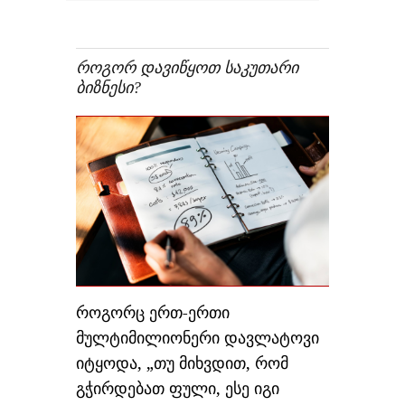
ᲠᲝᲒᲝᲠ ᲓᲐᲕᲘᲬᲧᲝᲗ ᲡᲐᲙᲣᲗᲐᲠᲘ
ᲑᲘᲖᲜᲔᲡᲘ?
როგორც ერთ-ერთი
მულტიმილიონერი დავლატოვი
იტყოდა, „თუ მიხვდით, რომ
გჭირდებათ ფული, ესე იგი