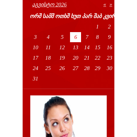
«
»
ᲐᲒᲕᲘᲡᲢᲝ 2026
ᲝᲠᲨ
ᲡᲐᲛᲨ
ᲝᲗᲮᲨ
ᲮᲣᲗ
ᲞᲐᲠ
ᲨᲐᲑ
ᲙᲕᲘᲠ
1
2
3
4
5
6
7
8
9
10
11
12
13
14
15
16
17
18
19
20
21
22
23
24
25
26
27
28
29
30
31