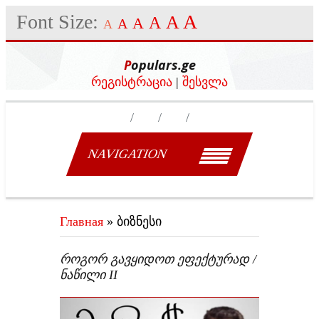
Font Size:
A
A
A
A
A
A
Populars.ge
რეგისტრაცია
|
შესვლა
NAVIGATION
Главная
»
ბიზნესი
ᲠᲝᲒᲝᲠ ᲒᲐᲕᲧᲘᲓᲝᲗ ᲔᲤᲔᲥᲢᲣᲠᲐᲓ /
ᲜᲐᲬᲘᲚᲘ II