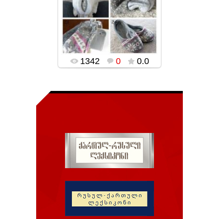
02.02.2016
popularsge
1342
0
0.0