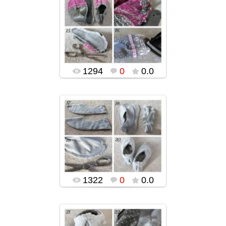
02.02.2016
popularsge
1294
0
0.0
02.02.2016
popularsge
1322
0
0.0