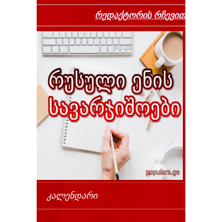
რედაქტორის რჩევით
ᲙᲐᲚᲔᲜᲓᲐᲠᲘ