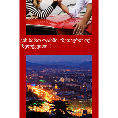
ვინ ხართ ოჯახში: "მეთაური" თუ
"ხელქვეითი"?