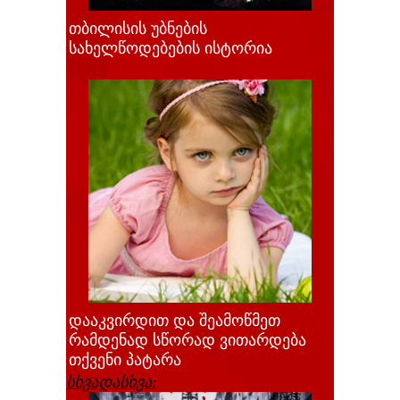
თბილისის უბნების
სახელწოდებების ისტორია
დააკვირდით და შეამოწმეთ
რამდენად სწორად ვითარდება
თქვენი პატარა
სხვადასხვა: