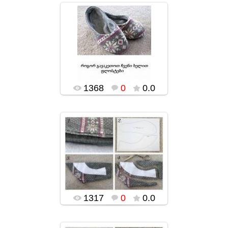
02.02.2016
popularsge
1368
0
0.0
02.02.2016
popularsge
1317
0
0.0