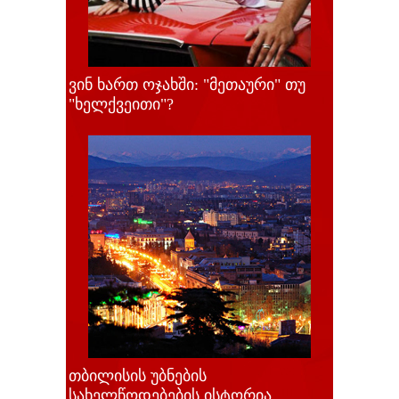
ვინ ხართ ოჯახში: "მეთაური" თუ
"ხელქვეითი"?
თბილისის უბნების
სახელწოდებების ისტორია