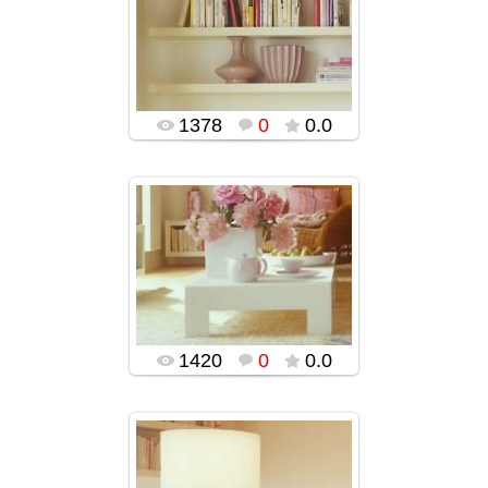
05.01.2016
popularsge
1378
0
0.0
05.01.2016
popularsge
1420
0
0.0
05.01.2016