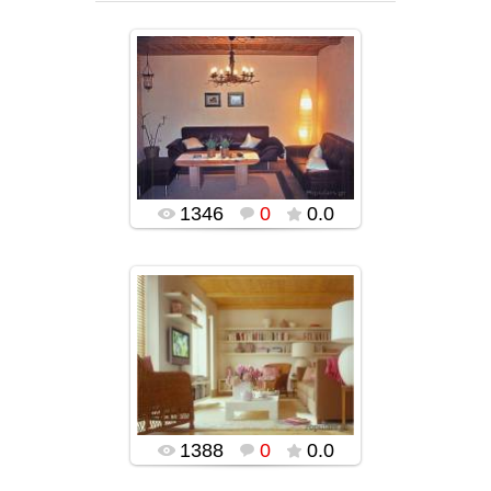
05.01.2016
popularsge
1346
0
0.0
05.01.2016
popularsge
1388
0
0.0