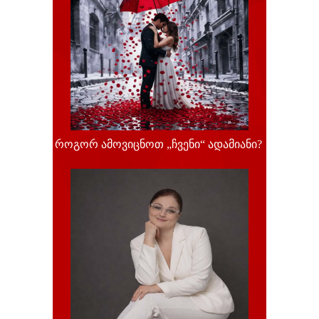
როგორ ამოვიცნოთ „ჩვენი“ ადამიანი?