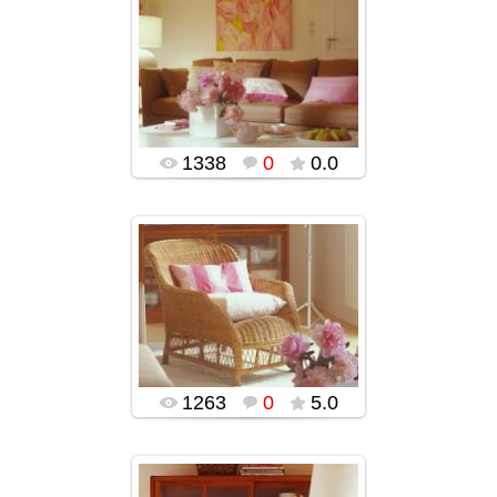
05.01.2016
popularsge
1338
0
0.0
05.01.2016
popularsge
1263
0
5.0