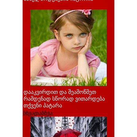
დააკვირდით და შეამოწმეთ
რამდენად სწორად ვითარდება
თქვენი პატარა
სხვადასხვა: