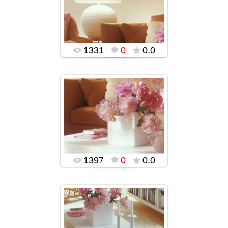
popularsge
1331
0
0.0
05.01.2016
popularsge
1397
0
0.0
05.01.2016