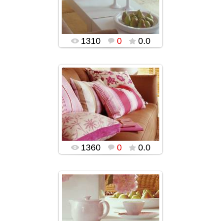
popularsge
1310
0
0.0
05.01.2016
popularsge
1360
0
0.0
05.01.2016
popularsge