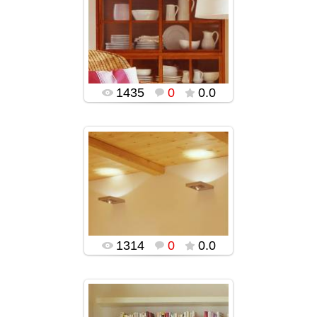
05.01.2016
popularsge
1435
0
0.0
05.01.2016
popularsge
1314
0
0.0