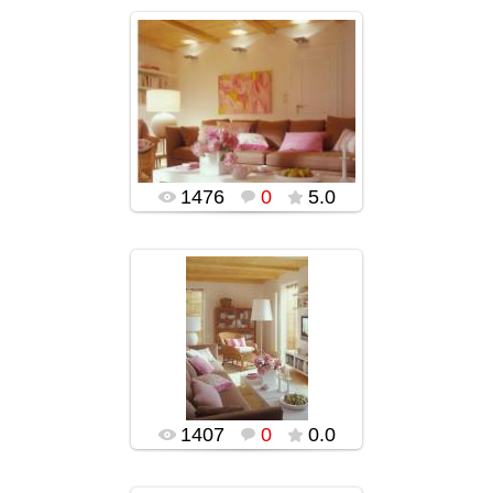
05.01.2016
popularsge
1476
0
5.0
05.01.2016
popularsge
1407
0
0.0