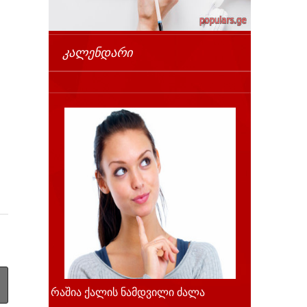
ᲙᲐᲚᲔᲜᲓᲐᲠᲘ
რაშია ქალის ნამდვილი ძალა