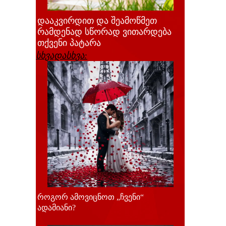
დააკვირდით და შეამოწმეთ
რამდენად სწორად ვითარდება
თქვენი პატარა
სხვადასხვა:
როგორ ამოვიცნოთ „ჩვენი“
ადამიანი?