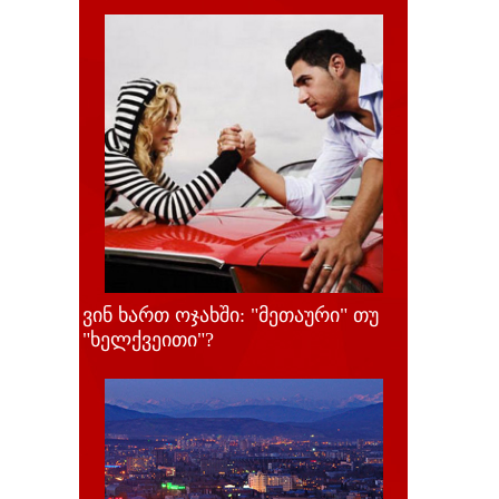
ვინ ხართ ოჯახში: "მეთაური" თუ
"ხელქვეითი"?