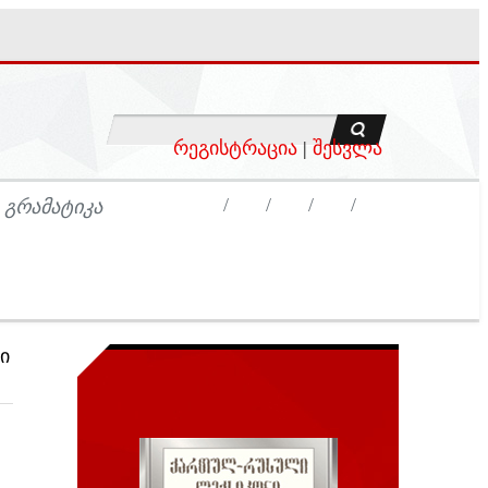
რეგისტრაცია
|
შესვლა
 ᲒᲠᲐᲛᲐᲢᲘᲙᲐ
ი