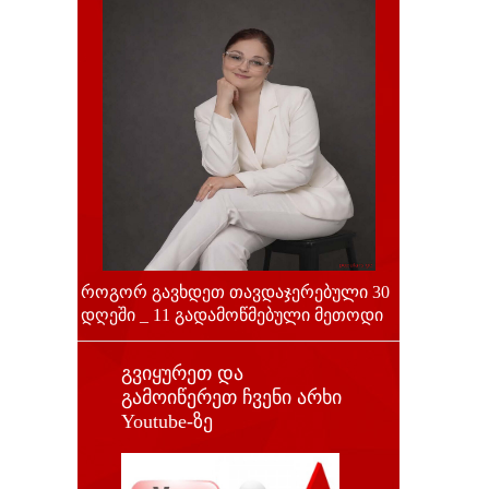
როგორ გავხდეთ თავდაჯერებული 30
დღეში _ 11 გადამოწმებული მეთოდი
გვიყურეთ და
გამოიწერეთ ჩვენი არხი
Youtube-ზე