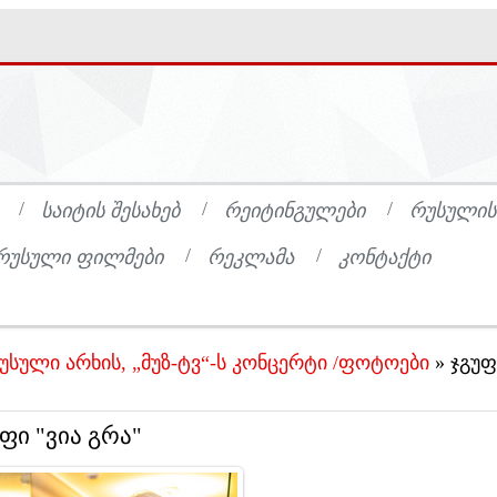
ᲡᲐᲘᲢᲘᲡ ᲨᲔᲡᲐᲮᲔᲑ
ᲠᲔᲘᲢᲘᲜᲒᲣᲚᲔᲑᲘ
ᲠᲣᲡᲣᲚᲘᲡ
ᲠᲣᲡᲣᲚᲘ ᲤᲘᲚᲛᲔᲑᲘ
ᲠᲔᲙᲚᲐᲛᲐ
ᲙᲝᲜᲢᲐᲥᲢᲘ
უსული არხის, „მუზ-ტვ“-ს კონცერტი /ფოტოები
» ჯგუფ
ფი "ვია გრა"