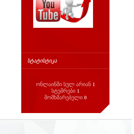
ᲡᲢᲐᲢᲘᲡᲢᲘᲙᲐ
ონლაინში სულ არიან
1
სტუმრები
1
მომხმარებელი
0