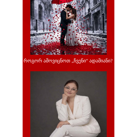
როგორ ამოვიცნოთ „ჩვენი“ ადამიანი?