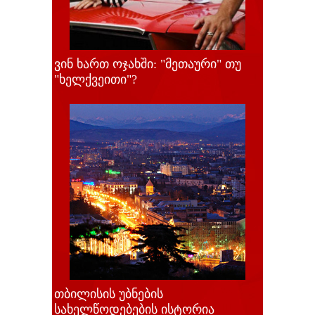
ვინ ხართ ოჯახში: "მეთაური" თუ
"ხელქვეითი"?
თბილისის უბნების
სახელწოდებების ისტორია