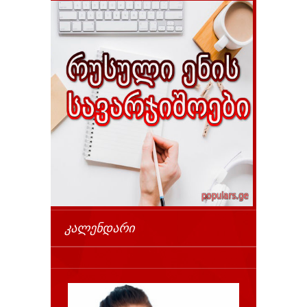
ᲙᲐᲚᲔᲜᲓᲐᲠᲘ