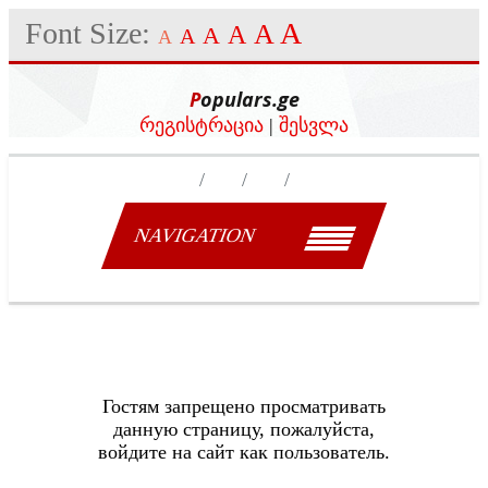
Font Size:
A
A
A
A
A
A
Populars.ge
რეგისტრაცია
|
შესვლა
NAVIGATION
Гостям запрещено просматривать
данную страницу, пожалуйста,
войдите на сайт как пользователь.