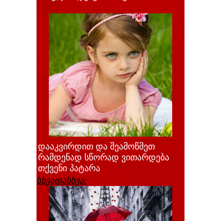
დააკვირდით და შეამოწმეთ
რამდენად სწორად ვითარდება
თქვენი პატარა
სხვადასხვა: