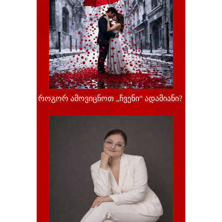
როგორ ამოვიცნოთ „ჩვენი“ ადამიანი?