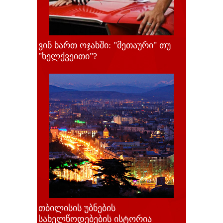
ვინ ხართ ოჯახში: "მეთაური" თუ
"ხელქვეითი"?
თბილისის უბნების
სახელწოდებების ისტორია