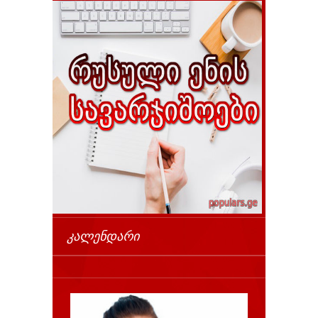
ᲙᲐᲚᲔᲜᲓᲐᲠᲘ