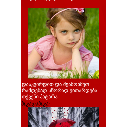
დააკვირდით და შეამოწმეთ
რამდენად სწორად ვითარდება
თქვენი პატარა
სხვადასხვა: