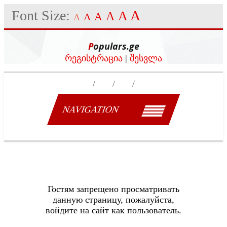
Font Size:
A
A
A
A
A
A
Populars.ge
რეგისტრაცია
|
შესვლა
NAVIGATION
Гостям запрещено просматривать
данную страницу, пожалуйста,
войдите на сайт как пользователь.